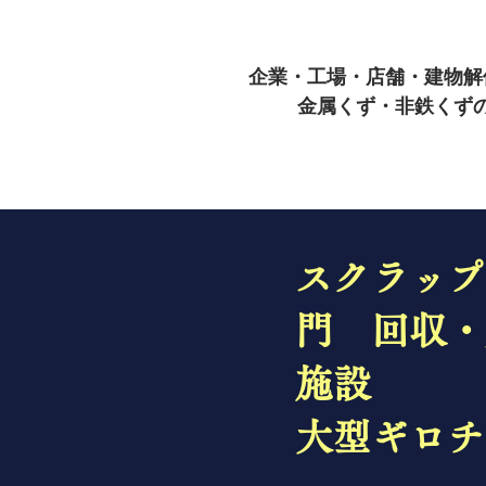
企業・工場・店舗・建物解
金属くず・非鉄くず
スクラップ
門 回収・
施設
​大型ギロ