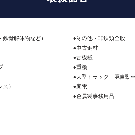
・鉄骨解体物など）
●その他・非鉄類全般
●中古銅材
●古機械
プ
●重機
●大型トラック 廃自動
レス）
●家電
●金属製事務用品