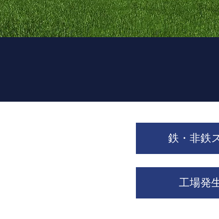
鉄・非鉄
工場発